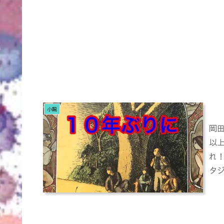
小説
岡
以
れ
タ