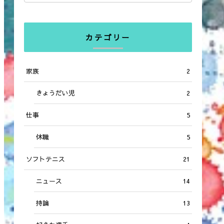
カテゴリー
家族
2
きょうだい児
2
仕事
5
休職
5
ソフトテニス
21
ニュース
14
持論
13