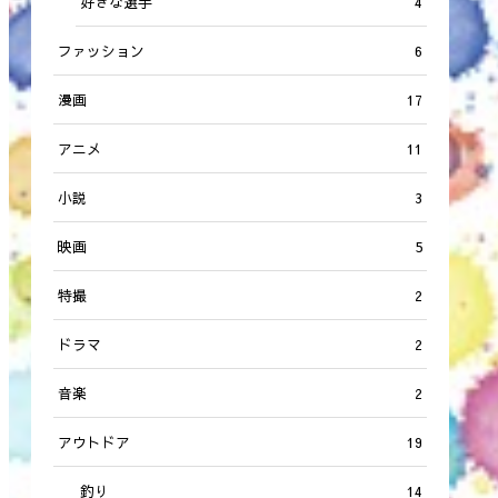
好きな選手
4
ファッション
6
漫画
17
アニメ
11
小説
3
映画
5
特撮
2
ドラマ
2
音楽
2
アウトドア
19
釣り
14