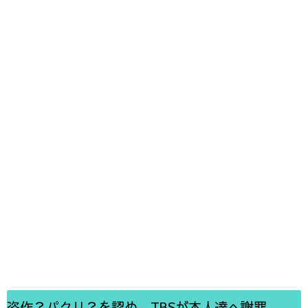
盗作？パクリ？を認め、TBSが本人達へ謝罪