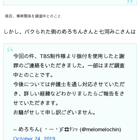
現在、事実関係を調査中とのこと
しかし、パクられた側の
めろちん
さんと
七河みこ
さんは
今回の件、TBS制作様より振付を使用したと謝
罪のご連絡をいただきました。一部はまだ調査
中とのことです。
今後については弁護士を通し対応させていただ
き、詳しい経緯などわかりましたらご報告をさ
せていただきます。
お騒がせして申し訳ございません。
— めろちん( ・ー・)Г☎ﾁﾝｯ (@melomelochin)
October 24, 2019