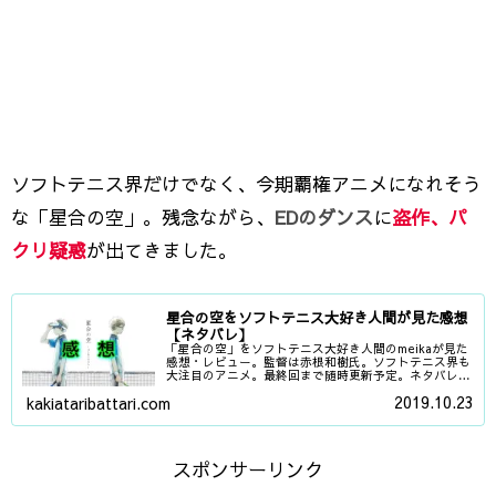
ソフトテニス界だけでなく、今期覇権アニメになれそう
な「星合の空」。残念ながら、
EDのダンス
に
盗作、パ
クリ疑惑
が出てきました。
星合の空をソフトテニス大好き人間が見た感想
【ネタバレ】
「星合の空」をソフトテニス大好き人間のmeikaが見た
感想・レビュー。監督は赤根和樹氏。ソフトテニス界も
大注目のアニメ。最終回まで随時更新予定。ネタバレ含
むので注意！
2019.10.23
kakiataribattari.com
スポンサーリンク