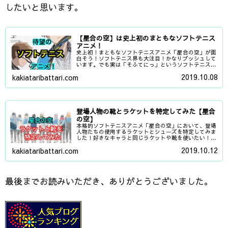
したいと思います。
【星合の空】は史上初のまともなソフトテニス
アニメ！
史上初！まともなソフトテニスアニメ「星合の空」が面
白そう！ソフトテニス界も大注目！かなりプッシュして
います。でも実は「そふてにっ」というソフトテニス萌
えアニメもあったんだよ…。
2019.10.08
kakiataribattari.com
登場人物の靴とラケットを特定してみた【星合
の空】
本格的ソフトテニスアニメ「星合の空」において、登場
人物たちの使用するラケットとシューズを特定してみま
した！好きなキャラと同じラケットや靴を使いたい！と
いう方はぜひ参考に！
2019.10.12
kakiataribattari.com
最後までお読みいただき、ありがとうございました。