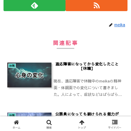
meika
関連記事
適応障害になってから変化したこと
休職
【休職】
現在、適応障害で休職中のmeikaの精神
面・体調面での変化について書きまし
た。人によって、症状などはばらばらだ
と思います。あくまで一例として、こん
な人もいるのか、ぐらいで読んでいただ
公務員になっても続けられる能力が
けたら。
休職
必要だよ、という話
ホーム
検索
トップ
サイドバー
近年、安定した待遇を求めて、公務員を