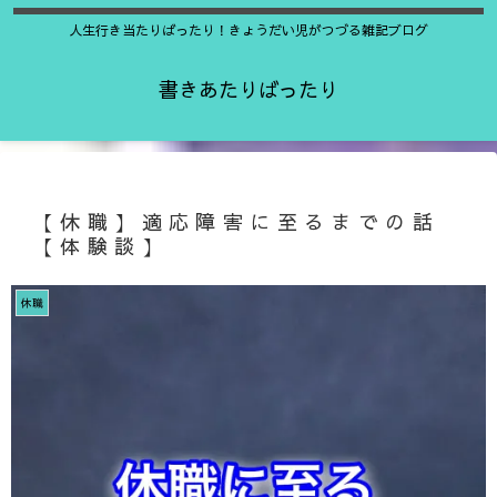
人生行き当たりばったり！きょうだい児がつづる雑記ブログ
書きあたりばったり
【休職】適応障害に至るまでの話
【体験談】
休職