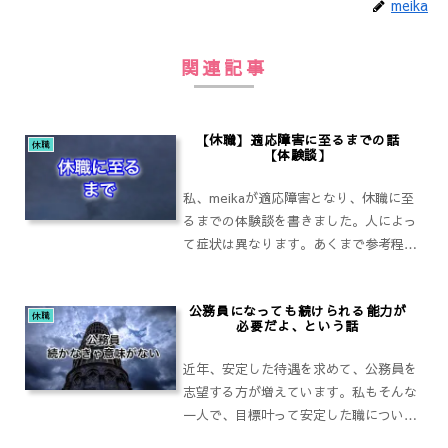
meika
関連記事
【休職】適応障害に至るまでの話
休職
【体験談】
私、meikaが適応障害となり、休職に至
るまでの体験談を書きました。人によっ
て症状は異なります。あくまで参考程度
に読んでいただきたいです。少しでも、
同じような立場で悩まれている方の参考
公務員になっても続けられる能力が
になれば幸いです。
休職
必要だよ、という話
近年、安定した待遇を求めて、公務員を
志望する方が増えています。私もそんな
一人で、目標叶って安定した職についた
ものの、今は休職中です。公務員になれ