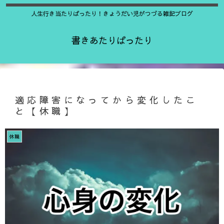
人生行き当たりばったり！きょうだい児がつづる雑記ブログ
書きあたりばったり
適応障害になってから変化したこ
と【休職】
休職