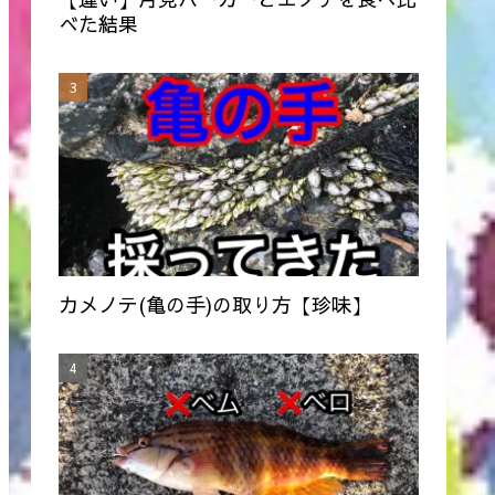
べた結果
カメノテ(亀の手)の取り方【珍味】