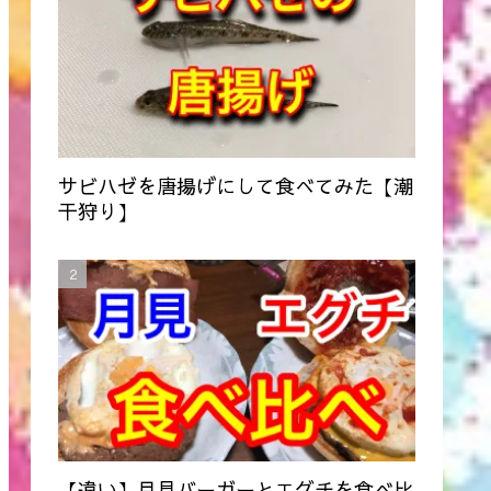
サビハゼを唐揚げにして食べてみた【潮
干狩り】
【違い】月見バーガーとエグチを食べ比