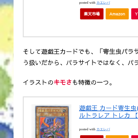
posted with
カエレバ
楽天市場
Amazon
そして遊戯王カードでも、
「寄生虫パラ
う扱いだから、パラサイ
ト
ではなく、パ
イラストの
キモさ
も特徴の一つ。
遊戯王 カード寄生虫
ルトラレア トレカ 
posted with
カエレバ